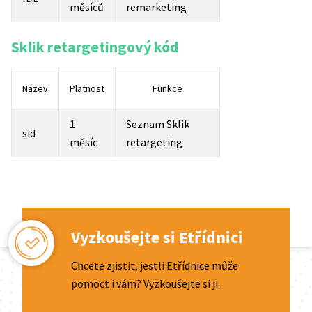
měsíců
remarketing
Sklik retargetingový kód
Název
Platnost
Funkce
1
Seznam Sklik
sid
měsíc
retargeting
Vyzkoušejte si Etřídnici
Chcete zjistit, jestli Etřídnice může
pomoct i vám? Vyzkoušejte si ji.