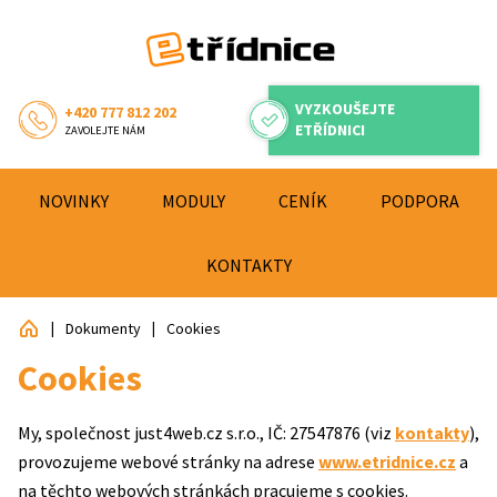
VYZKOUŠEJTE
+420 777 812 202
ETŘÍDNICI
ZAVOLEJTE NÁM
NOVINKY
MODULY
CENÍK
PODPORA
KONTAKTY
|
|
Etřídnice: Přehledný informační systém pro školy
Dokumenty
Cookies
Cookies
My, společnost just4web.cz s.r.o., IČ: 27547876 (viz
kontakty
),
provozujeme webové stránky na adrese
www.etridnice.cz
a
na těchto webových stránkách pracujeme s cookies.